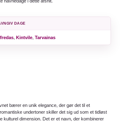
te navnedage i dette afsnit.
AVNGIV DAGE
fredas
,
Kintvile
,
Tarvainas
net bærer en unik elegance, der gør det til et
omantiske undertoner skiller det sig ud som et tidløst
e kulturel dimension. Det er et navn, der kombinerer