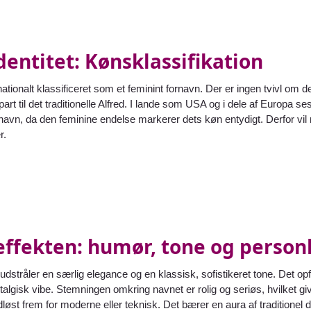
entitet: Kønsklassifikation
rnationalt klassificeret som et feminint fornavn. Der er ingen tvivl o
art til det traditionelle Alfred. I lande som USA og i dele af Europa
avn, da den feminine endelse markerer dets køn entydigt. Derfor vil
r.
ffekten: humør, tone og person
udstråler en særlig elegance og en klassisk, sofistikeret tone. Det o
algisk vibe. Stemningen omkring navnet er rolig og seriøs, hvilket giv
dløst frem for moderne eller teknisk. Det bærer en aura af traditione