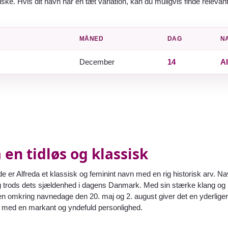
tiske. Hvis dit navn har en tæt variation, kan du muligvis finde relevan
MÅNED
DAG
N
December
14
Al
 en tidløs og klassisk
er Alfreda et klassisk og feminint navn med en rig historisk arv. Nav
lg trods dets sjældenhed i dagens Danmark. Med sin stærke klang og r
en omkring navnedage den 20. maj og 2. august giver det en yderliger
e med en markant og yndefuld personlighed.