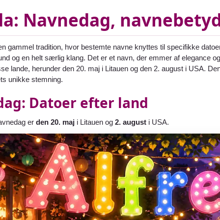
da: Navnedag, navnebety
 gammel tradition, hvor bestemte navne knyttes til specifikke datoer
und og en helt særlig klang. Det er et navn, der emmer af elegance o
se lande, herunder den 20. maj i Litauen og den 2. august i USA. Den
dets unikke stemning.
ag: Datoer efter land
navnedag er
den 20. maj
i Litauen og
2. august
i USA.