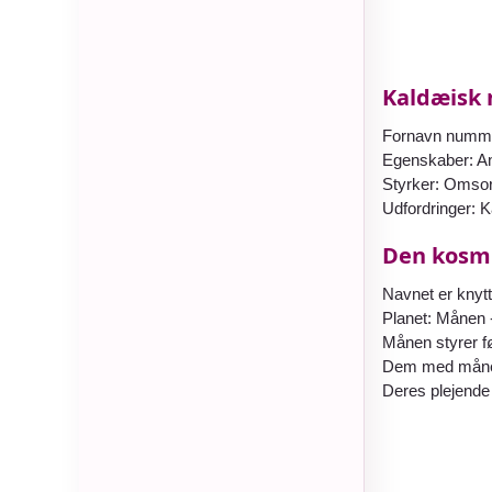
Kaldæisk 
Fornavn nummer
Egenskaber: Ans
Styrker: Omsorg
Udfordringer: 
Den kosmi
Navnet er knytt
Planet: Månen - 
Månen styrer fø
Dem med månest
Deres plejende 