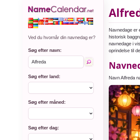
Alfre
Navnedage er en
historisk baggr
Ved du hvornår din navnedag er?
navnedage i vis
Søg efter navn:
oprindelse til 
Navned
Søg efter land:
Navn Alfreda 
Søg efter måned:
Søg efter dag: