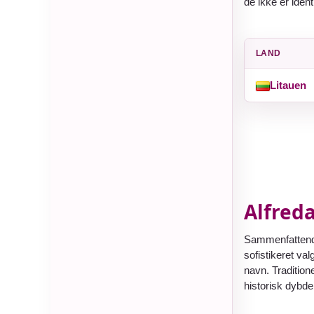
de ikke er iden
LAND
Litauen
Alfreda
Sammenfattende 
sofistikeret va
navn. Tradition
historisk dybd