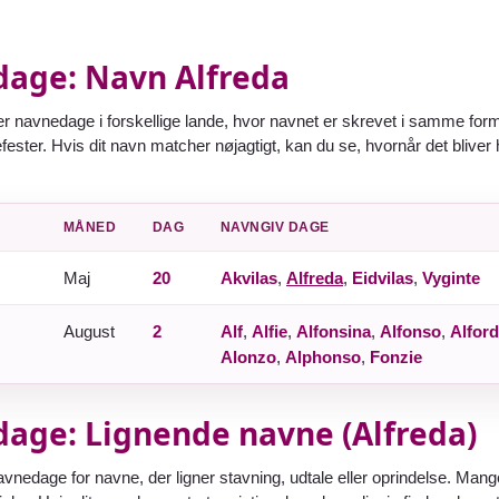
age: Navn Alfreda
er navnedage i forskellige lande, hvor navnet er skrevet i samme form
fester. Hvis dit navn matcher nøjagtigt, kan du se, hvornår det bliver 
MÅNED
DAG
NAVNGIV DAGE
Maj
20
Akvilas
,
Alfreda
,
Eidvilas
,
Vyginte
August
2
Alf
,
Alfie
,
Alfonsina
,
Alfonso
,
Alford
Alonzo
,
Alphonso
,
Fonzie
age: Lignende navne (Alfreda)
avnedage for navne, der ligner stavning, udtale eller oprindelse. M