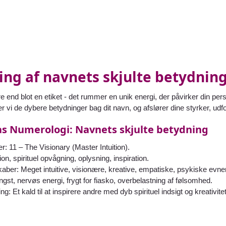
ng af navnets skjulte betydning
e end blot en etiket - det rummer en unik energi, der påvirker din p
er vi de dybere betydninger bag dit navn, og afslører dine styrker, udfo
s Numerologi: Navnets skjulte betydning
11 – The Visionary (Master Intuition).
ion, spirituel opvågning, oplysning, inspiration.
aber: Meget intuitive, visionære, kreative, empatiske, psykiske evner
ngst, nervøs energi, frygt for fiasko, overbelastning af følsomhed.
g: Et kald til at inspirere andre med dyb spirituel indsigt og kreativitet