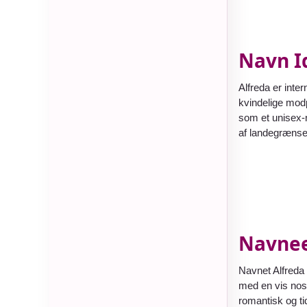
Navn Id
Alfreda er inte
kvindelige modp
som et unisex-n
af landegrænse
Navnee
Navnet Alfreda 
med en vis nost
romantisk og ti