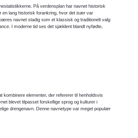
estatistikkerne. På verdensplan har navnet historisk
 en lang historisk forankring, hvor det især var
 bæres navnet stadig som et klassisk og traditionelt valg
ance. I moderne tid ses det sjældent blandt nyfødte,
t kombinere elementer, der refererer til henholdsvis
et blevet tilpasset forskellige sprog og kulturer i
indelige drengenavn. Denne navnetype var meget populær