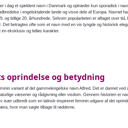
er i dag et sjældent navn i Danmark og optræder kun sporadisk i navn
 udbredelse i engelsktalende lande og visse dele af Europa. Navnet har
19. og tidlige 20. århundrede. Selvom populariteten er aftaget over tid,
r. Det betragtes ofte som et navn med en vis tyngde og historisk eleg
t en eksklusiv og tidløs karakter.
s oprindelse og betydning
minin variant af det gammelengelske navn Alfred. Det er dannet ved a
rnaturlige væsener og rådgivning eller visdom. Gennem historien er navn
ev især udbredt som en latinsk-inspireret feminin udgave af det opr
æra, hvor man søgte tilbage til rødderne.