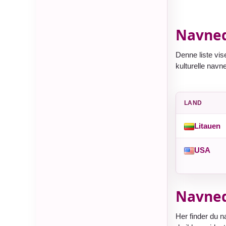
Navned
Denne liste vis
kulturelle navne
LAND
Litauen
USA
Navned
Her finder du n