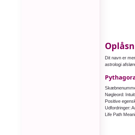
Oplåsni
Dit navn er mer
astrologi afslør
Pythagora
Skæbnenummer: 
Nøgleord: Intuit
Positive egensk
Udfordringer: A
Life Path Meanin