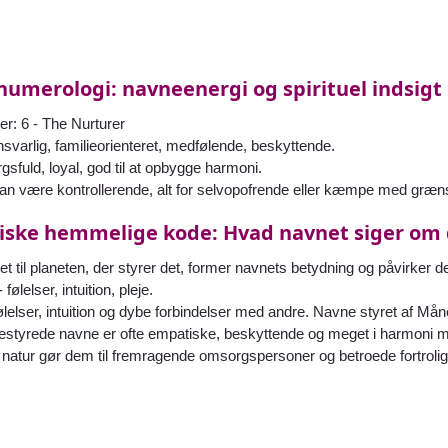
numerologi: navneenergi og spirituel indsigt
: 6 - The Nurturer
varlig, familieorienteret, medfølende, beskyttende.
sfuld, loyal, god til at opbygge harmoni.
Kan være kontrollerende, alt for selvopofrende eller kæmpe med græn
ske hemmelige kode: Hvad navnet siger om 
et til planeten, der styrer det, former navnets betydning og påvirker 
følelser, intuition, pleje.
lelser, intuition og dybe forbindelser med andre. Navne styret af Må
yrede navne er ofte empatiske, beskyttende og meget i harmoni me
natur gør dem til fremragende omsorgspersoner og betroede fortrolig