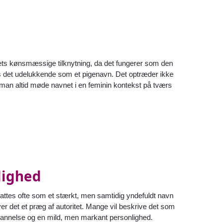
m dets kønsmæssige tilknytning, da det fungerer som den
 ses det udelukkende som et pigenavn. Det optræder ikke
 man altid møde navnet i en feminin kontekst på tværs
lighed
pfattes ofte som et stærkt, men samtidig yndefuldt navn
er det et præg af autoritet. Mange vil beskrive det som
l dannelse og en mild, men markant personlighed.