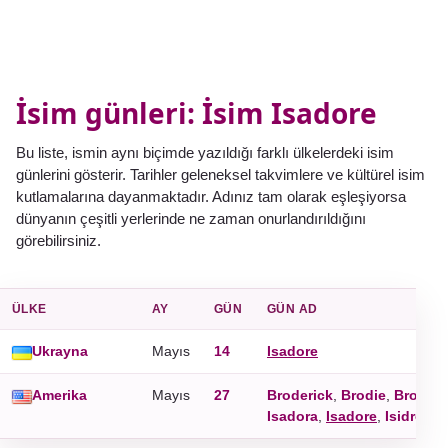
İsim günleri: İsim Isadore
Bu liste, ismin aynı biçimde yazıldığı farklı ülkelerdeki isim
günlerini gösterir. Tarihler geleneksel takvimlere ve kültürel isim
kutlamalarına dayanmaktadır. Adınız tam olarak eşleşiyorsa
dünyanın çeşitli yerlerinde ne zaman onurlandırıldığını
görebilirsiniz.
ÜLKE
AY
GÜN
GÜN AD
Ukrayna
Mayıs
14
Isadore
Amerika
Mayıs
27
Broderick
,
Brodie
,
Brody
,
Isadora
,
Isadore
,
Isidro