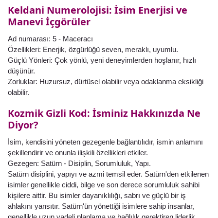
Keldani Numerolojisi: İsim Enerjisi ve
Manevi İçgörüler
Ad numarası: 5 - Maceracı
Özellikleri: Enerjik, özgürlüğü seven, meraklı, uyumlu.
Güçlü Yönleri: Çok yönlü, yeni deneyimlerden hoşlanır, hızlı
düşünür.
Zorluklar: Huzursuz, dürtüsel olabilir veya odaklanma eksikliği
olabilir.
Kozmik Gizli Kod: İsminiz Hakkınızda Ne
Diyor?
İsim, kendisini yöneten gezegenle bağlantılıdır, ismin anlamını
şekillendirir ve onunla ilişkili özellikleri etkiler.
Gezegen: Satürn - Disiplin, Sorumluluk, Yapı.
Satürn disiplini, yapıyı ve azmi temsil eder. Satürn'den etkilenen
isimler genellikle ciddi, bilge ve son derece sorumluluk sahibi
kişilere aittir. Bu isimler dayanıklılığı, sabrı ve güçlü bir iş
ahlakını yansıtır. Satürn'ün yönettiği isimlere sahip insanlar,
genellikle uzun vadeli planlama ve bağlılık gerektiren liderlik