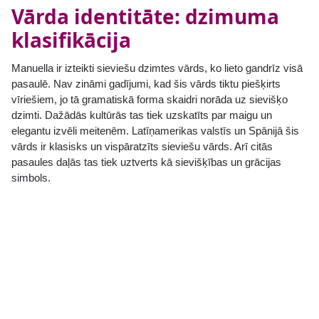
Vārda identitāte: dzimuma
klasifikācija
Manuella ir izteikti sieviešu dzimtes vārds, ko lieto gandrīz visā
pasaulē. Nav zināmi gadījumi, kad šis vārds tiktu piešķirts
vīriešiem, jo tā gramatiskā forma skaidri norāda uz sievišķo
dzimti. Dažādās kultūrās tas tiek uzskatīts par maigu un
elegantu izvēli meitenēm. Latīņamerikas valstīs un Spānijā šis
vārds ir klasisks un vispāratzīts sieviešu vārds. Arī citās
pasaules daļās tas tiek uztverts kā sievišķības un grācijas
simbols.