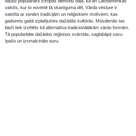
daudz populārāks Eiropas dienvidu daļā, kā arī Latīņamerikas
valstīs, kur to novērtē tā skanīguma dēļ. Vārda vēsture ir
saistīta ar senām tradīcijām un reliģiskiem motīviem, kas
gadsimtu gaitā izplatījušies dažādās kultūrās. Mūsdienās tas
bieži tiek izvēlēts kā alternatīva tradicionālākām vārdu formām.
Tā popularitāte dažādos reģionos svārstās, saglabājot savu
īpašo un izsmalcināto auru.