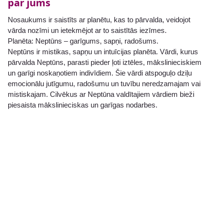
par jums
Nosaukums ir saistīts ar planētu, kas to pārvalda, veidojot
vārda nozīmi un ietekmējot ar to saistītās iezīmes.
Planēta: Neptūns – garīgums, sapņi, radošums.
Neptūns ir mistikas, sapņu un intuīcijas planēta. Vārdi, kurus
pārvalda Neptūns, parasti pieder ļoti iztēles, mākslinieciskiem
un garīgi noskaņotiem indivīdiem. Šie vārdi atspoguļo dziļu
emocionālu jutīgumu, radošumu un tuvību neredzamajam vai
mistiskajam. Cilvēkus ar Neptūna valdītajiem vārdiem bieži
piesaista mākslinieciskas un garīgas nodarbes.