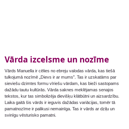
Vārda izcelsme un nozīme
Vārds Manuella ir cēlies no ebreju valodas vārda, kas tiešā
tulkojumā nozīmē „Dievs ir ar mums”. Tas ir uzskatāms par
sieviešu dzimtes formu vīriešu vārdam, kas bieži sastopams
dažādu tautu kultūrās. Vārda saknes meklējamas senajos
tekstos, kur tas simbolizēja dievišķu klātbūtni un aizsardzību.
Laika gaitā šis vārds ir ieguvis dažādas variācijas, tomēr tā
pamatnozīme ir palikusi nemainīga. Tas ir vārds ar dziļu un
svinīgu vēsturisko pamatni.