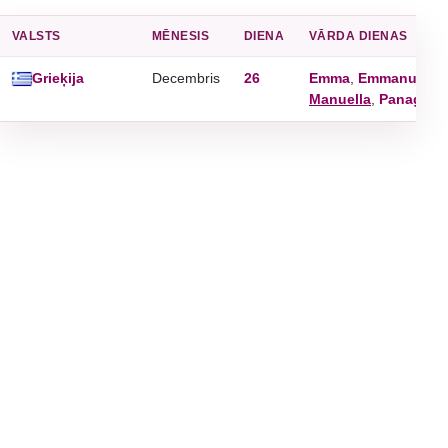
VALSTS
MĒNESIS
DIENA
VĀRDA DIENAS
Grieķija
Decembris
26
Emma
,
Emmanuel
,
M
Manuella
,
Panagioti