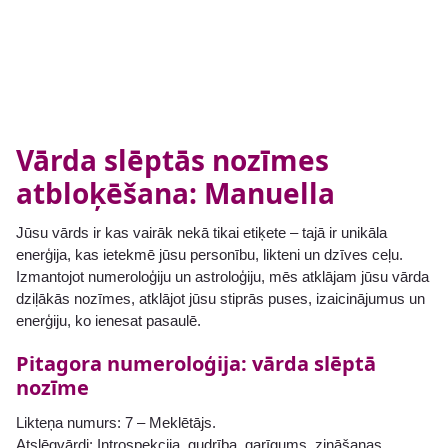
Vārda slēptās nozīmes
atbloķēšana: Manuella
Jūsu vārds ir kas vairāk nekā tikai etiķete – tajā ir unikāla
enerģija, kas ietekmē jūsu personību, likteni un dzīves ceļu.
Izmantojot numeroloģiju un astroloģiju, mēs atklājam jūsu vārda
dziļākās nozīmes, atklājot jūsu stiprās puses, izaicinājumus un
enerģiju, ko ienesat pasaulē.
Pitagora numeroloģija: vārda slēptā
nozīme
Likteņa numurs: 7 – Meklētājs.
Atslēgvārdi: Introspekcija, gudrība, garīgums, zināšanas,