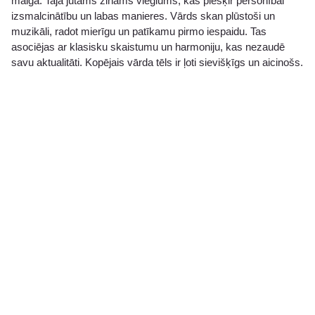
maiga. Tajā jūtams zināms vieglums, kas piešķir personībai
izsmalcinātību un labas manieres. Vārds skan plūstoši un
muzikāli, radot mierīgu un patīkamu pirmo iespaidu. Tas
asociējas ar klasisku skaistumu un harmoniju, kas nezaudē
savu aktualitāti. Kopējais vārda tēls ir ļoti sievišķīgs un aicinošs.