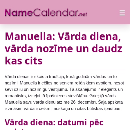
Manuella: Vārda diena,
vārda nozīme un daudz
kas cits
Vārda dienas ir skaista tradīcija, kurā godinām vārdus un to
nozīmi. Manuella ir cēlies no seniem reliģiskiem avotiem, nesot
sevī dziļu un nozīmīgu vēstījumu. Tā skanējums ir elegants un
romantisks, izceļot tā īpašnieces sievišķību. Grieķijā vārds
Manuella savu vārda dienu atzīmē 26. decembrī. Šajā apskatā
izzināsim vārda izcelsmi, noskaņu un citas būtiskas īpašības.
Vārda diena: datumi pēc