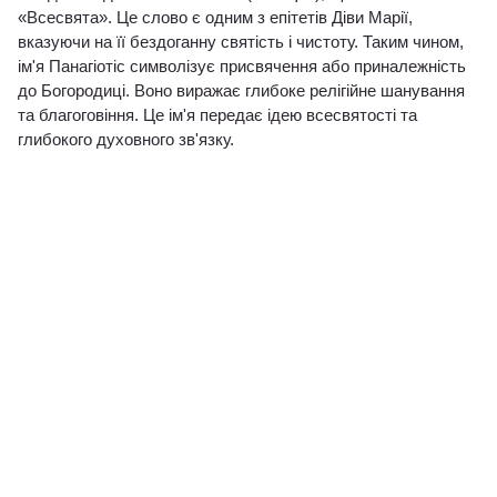
«Всесвята». Це слово є одним з епітетів Діви Марії,
вказуючи на її бездоганну святість і чистоту. Таким чином,
ім'я Панагіотіс символізує присвячення або приналежність
до Богородиці. Воно виражає глибоке релігійне шанування
та благоговіння. Це ім'я передає ідею всесвятості та
глибокого духовного зв'язку.