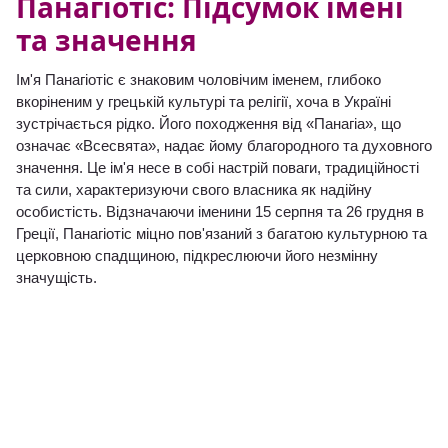
Панагіотіс: Підсумок імені
та значення
Ім'я Панагіотіс є знаковим чоловічим іменем, глибоко
вкоріненим у грецькій культурі та релігії, хоча в Україні
зустрічається рідко. Його походження від «Панагіа», що
означає «Всесвята», надає йому благородного та духовного
значення. Це ім'я несе в собі настрій поваги, традиційності
та сили, характеризуючи свого власника як надійну
особистість. Відзначаючи іменини 15 серпня та 26 грудня в
Греції, Панагіотіс міцно пов'язаний з багатою культурною та
церковною спадщиною, підкреслюючи його незмінну
значущість.