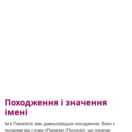
Походження і значення
імені
Ім'я Панагіотіс має давньогрецьке походження. Воно є
похідним від слова «Панагіа» (Παναγία), що означає