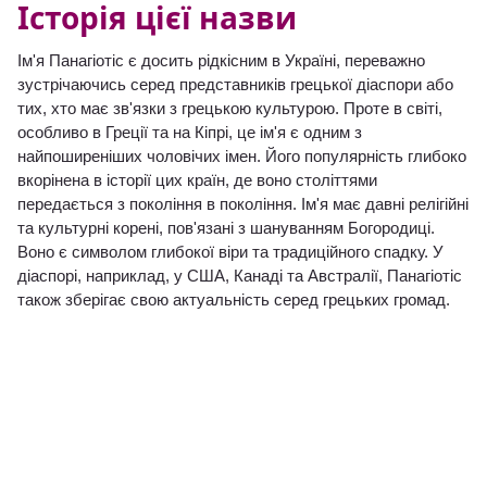
Історія цієї назви
Ім'я Панагіотіс є досить рідкісним в Україні, переважно
зустрічаючись серед представників грецької діаспори або
тих, хто має зв'язки з грецькою культурою. Проте в світі,
особливо в Греції та на Кіпрі, це ім'я є одним з
найпоширеніших чоловічих імен. Його популярність глибоко
вкорінена в історії цих країн, де воно століттями
передається з покоління в покоління. Ім'я має давні релігійні
та культурні корені, пов'язані з шануванням Богородиці.
Воно є символом глибокої віри та традиційного спадку. У
діаспорі, наприклад, у США, Канаді та Австралії, Панагіотіс
також зберігає свою актуальність серед грецьких громад.