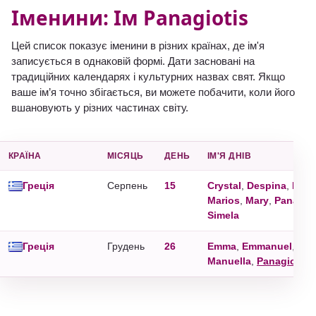
Іменини: Ім Panagiotis
Цей список показує іменини в різних країнах, де ім'я
записується в однаковій формі. Дати засновані на
традиційних календарях і культурних назвах свят. Якщо
ваше ім’я точно збігається, ви можете побачити, коли його
вшановують у різних частинах світу.
КРАЇНА
MІСЯЦЬ
ДЕНЬ
ІМ'Я ДНІВ
Греція
Серпень
15
Crystal
,
Despina
,
Marc
Marios
,
Mary
,
Panagio
Simela
Греція
Грудень
26
Emma
,
Emmanuel
,
Man
Manuella
,
Panagiotis