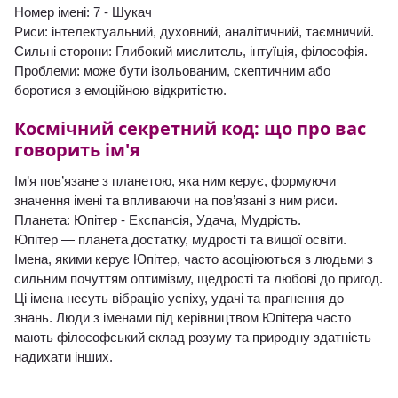
Номер імені: 7 - Шукач
Риси: інтелектуальний, духовний, аналітичний, таємничий.
Сильні сторони: Глибокий мислитель, інтуїція, філософія.
Проблеми: може бути ізольованим, скептичним або
боротися з емоційною відкритістю.
Космічний секретний код: що про вас
говорить ім'я
Ім’я пов’язане з планетою, яка ним керує, формуючи
значення імені та впливаючи на пов’язані з ним риси.
Планета: Юпітер - Експансія, Удача, Мудрість.
Юпітер — планета достатку, мудрості та вищої освіти.
Імена, якими керує Юпітер, часто асоціюються з людьми з
сильним почуттям оптимізму, щедрості та любові до пригод.
Ці імена несуть вібрацію успіху, удачі та прагнення до
знань. Люди з іменами під керівництвом Юпітера часто
мають філософський склад розуму та природну здатність
надихати інших.