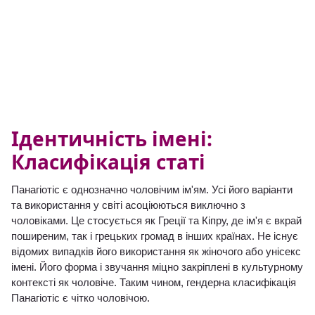
Ідентичність імені:
Класифікація статі
Панагіотіс є однозначно чоловічим ім'ям. Усі його варіанти
та використання у світі асоціюються виключно з
чоловіками. Це стосується як Греції та Кіпру, де ім'я є вкрай
поширеним, так і грецьких громад в інших країнах. Не існує
відомих випадків його використання як жіночого або унісекс
імені. Його форма і звучання міцно закріплені в культурному
контексті як чоловіче. Таким чином, гендерна класифікація
Панагіотіс є чітко чоловічою.